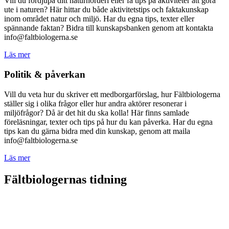
Vill du fördjupa ditt naturnörderi eller få tips på aktiviteter att göra
ute i naturen? Här hittar du både aktivitetstips och faktakunskap
inom området natur och miljö. Har du egna tips, texter eller
spännande faktan? Bidra till kunskapsbanken genom att kontakta
info@faltbiologerna.se
Läs mer
Politik & påverkan
Vill du veta hur du skriver ett medborgarförslag, hur Fältbiologerna
ställer sig i olika frågor eller hur andra aktörer resonerar i
miljöfrågor? Då är det hit du ska kolla! Här finns samlade
föreläsningar, texter och tips på hur du kan påverka. Har du egna
tips kan du gärna bidra med din kunskap, genom att maila
info@faltbiologerna.se
Läs mer
Fältbiologernas tidning