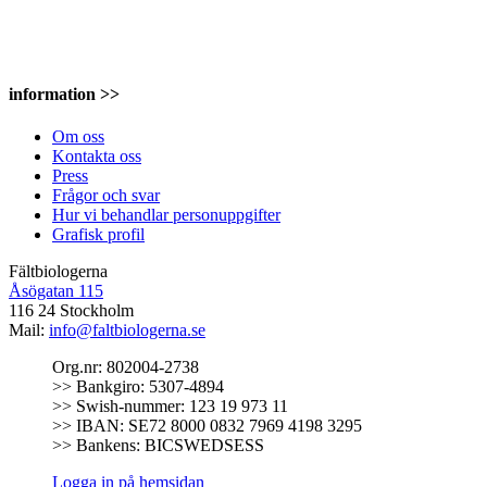
information >>
Om oss
Kontakta oss
Press
Frågor och svar
Hur vi behandlar personuppgifter
Grafisk profil
Fältbiologerna
Åsögatan 115
116 24 Stockholm
Mail:
info@faltbiologerna.se
Org.nr: 802004-2738
>> Bankgiro: 5307-4894
>> Swish-nummer: 123 19 973 11
>> IBAN: SE72 8000 0832 7969 4198 3295
>> Bankens: BICSWEDSESS
Logga in på hemsidan