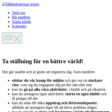
Stöd oss
Bli medlem
Starta klubb
Kalender
Ta ställning för en bättre värld!
Det går snabbt och är gratis att registrera dig. Som medlem:
stöttar du vår kamp för miljön
och ger oss en
starkare
röst
, vare sig du engagerar dig på fler sätt eller inte
kan du
gå på alla våra aktiviteter
, i klubb och på riksnivå.
kan du arrangera egna aktiviteter,
starta en egen klubb
och
få pengar till det.
kan du söka till olika
uppdrag och förtroendeposter
,
alltifrån att arrangera läger till att driva politiska frågor.
har du rätt till att
rösta och bestämma
i
både riksföreningen