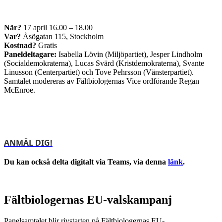
När?
17 april 16.00 – 18.00
Var?
Åsögatan 115, Stockholm
Kostnad?
Gratis
Paneldeltagare:
Isabella Lövin (Miljöpartiet), Jesper Lindholm
(Socialdemokraterna), Lucas Svärd (Kristdemokraterna), Svante
Linusson (Centerpartiet) och Tove Pehrsson (Vänsterpartiet).
Samtalet modereras av Fältbiologernas Vice ordförande Regan
McEnroe.
ANMÄL DIG!
Du kan också delta digitalt via Teams, via denna
länk
.
Fältbiologernas EU-valskampanj
Panelsamtalet blir rivstarten på Fältbiologernas EU-