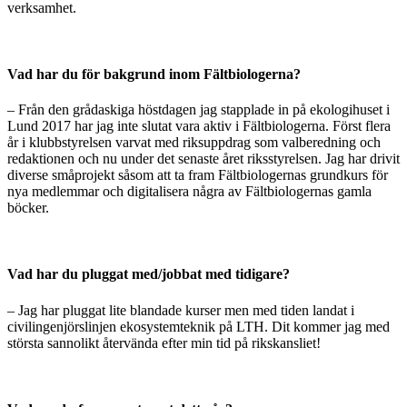
verksamhet.
Vad har du för bakgrund inom Fältbiologerna?
–
Från den grådaskiga höstdagen jag stapplade in på ekologihuset i
Lund 2017 har jag inte slutat vara aktiv i Fältbiologerna. Först flera
år i klubbstyrelsen varvat med riksuppdrag som valberedning och
redaktionen och nu under det senaste året riksstyrelsen. Jag har drivit
diverse småprojekt såsom att ta fram Fältbiologernas grundkurs för
nya medlemmar och digitalisera några av Fältbiologernas gamla
böcker.
Vad har du pluggat med/jobbat med tidigare?
–
Jag har pluggat lite blandade kurser men med tiden landat i
civilingenjörslinjen ekosystemteknik på LTH. Dit kommer jag med
största sannolikt återvända efter min tid på rikskansliet!