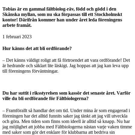
Tobias är en gammal fältbiolog-räv, född och gödd i den
Skånska myllan, som nu ska förpassas till ett Stockholmskt
kontor! Därifrån kommer han under året leda föreningens
arbete framåt.
1 februari 2023
Hur känns det att bli ordförande?
–
Det känns väldigt roligt att få förtroendet att vara ordförande! Det
är hedrande och såklart lite läskigt. Jag hoppas att jag kan leva upp
till föreningens förväntningar.
Du har suttit i riksstyrelsen som kassör det senaste året. Varför
ville du bli ordförande för Fältbiologerna?
–
Framförallt så handlar det om tid. Under mina år som engagerad i
föreningen har det alltid funnits saker jag tänkt att jag vill utveckla
och göra. Men tiden som finns som ideell är alltid så knapp. Nu har
jag möjlighet att jobba med Fältbiologerna nästan varje vaken timme
med saker som gör det enklare för klubbarna att bedriva sin