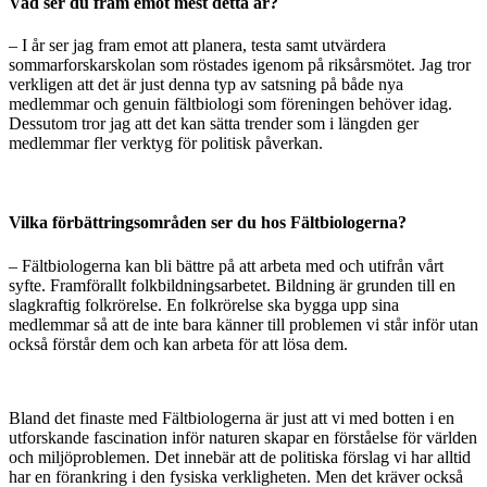
Vad ser du fram emot mest detta år?
–
I år ser jag fram emot att planera, testa samt utvärdera
sommarforskarskolan som röstades igenom på riksårsmötet. Jag tror
verkligen att det är just denna typ av satsning på både nya
medlemmar och genuin fältbiologi som föreningen behöver idag.
Dessutom tror jag att det kan sätta trender som i längden ger
medlemmar fler verktyg för politisk påverkan.
Vilka förbättringsområden ser du hos Fältbiologerna?
– Fältbiologerna kan bli bättre på att arbeta med och utifrån vårt
syfte. Framförallt folkbildningsarbetet. Bildning är grunden till en
slagkraftig folkrörelse. En folkrörelse ska bygga upp sina
medlemmar så att de inte bara känner till problemen vi står inför utan
också förstår dem och kan arbeta för att lösa dem.
Bland det finaste med Fältbiologerna är just att vi med botten i en
utforskande fascination inför naturen skapar en förståelse för världen
och miljöproblemen. Det innebär att de politiska förslag vi har alltid
har en förankring i den fysiska verkligheten. Men det kräver också