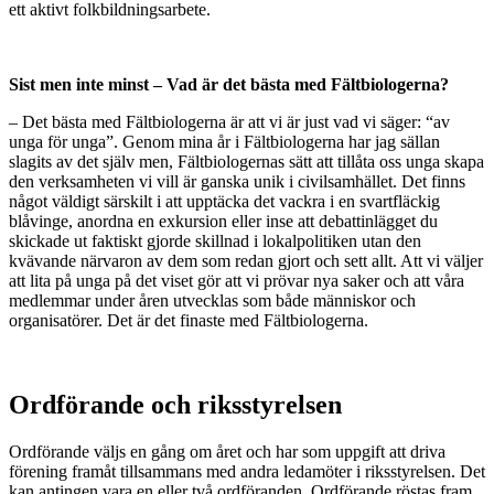
ett aktivt folkbildningsarbete.
Sist men inte minst – Vad är det bästa med Fältbiologerna?
–
Det bästa med Fältbiologerna är att vi är just vad vi säger: “av
unga för unga”. Genom mina år i Fältbiologerna har jag sällan
slagits av det själv men, Fältbiologernas sätt att tillåta oss unga skapa
den verksamheten vi vill är ganska unik i civilsamhället. Det finns
något väldigt särskilt i att upptäcka det vackra i en svartfläckig
blåvinge, anordna en exkursion eller inse att debattinlägget du
skickade ut faktiskt gjorde skillnad i lokalpolitiken utan den
kvävande närvaron av dem som redan gjort och sett allt. Att vi väljer
att lita på unga på det viset gör att vi prövar nya saker och att våra
medlemmar under åren utvecklas som både människor och
organisatörer. Det är det finaste med Fältbiologerna.
Ordförande och riksstyrelsen
Ordförande väljs en gång om året och har som uppgift att driva
förening framåt tillsammans med andra ledamöter i riksstyrelsen. Det
kan antingen vara en eller två ordföranden. Ordförande röstas fram