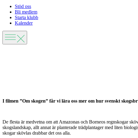
Stöd oss
Bli medlem
Starta klubb
Kalender
I filmen ”Om skogen” får vi lära oss mer om hur svenskt skogsbruk
De flesta är medvetna om att Amazonas och Borneos regnskogar skövlas,
skogslandskap, allt annat är planterade trädplantager med liten biolog
skogar skövlas drabbar det oss alla.