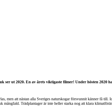
 ser ut 2020. En av årets viktigaste filmer! Under hösten 2020 har
 men att nästan alla Sveriges naturskogar försvunnit känner få till. I
isk mångfald. Trädplantager är inte heller starka nog att klara klimatf