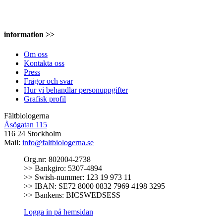
information >>
Om oss
Kontakta oss
Press
Frågor och svar
Hur vi behandlar personuppgifter
Grafisk profil
Fältbiologerna
Åsögatan 115
116 24 Stockholm
Mail:
info@faltbiologerna.se
Org.nr: 802004-2738
>> Bankgiro: 5307-4894
>> Swish-nummer: 123 19 973 11
>> IBAN: SE72 8000 0832 7969 4198 3295
>> Bankens: BICSWEDSESS
Logga in på hemsidan