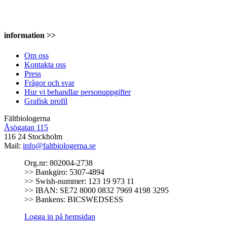
information >>
Om oss
Kontakta oss
Press
Frågor och svar
Hur vi behandlar personuppgifter
Grafisk profil
Fältbiologerna
Åsögatan 115
116 24 Stockholm
Mail:
info@faltbiologerna.se
Org.nr: 802004-2738
>> Bankgiro: 5307-4894
>> Swish-nummer: 123 19 973 11
>> IBAN: SE72 8000 0832 7969 4198 3295
>> Bankens: BICSWEDSESS
Logga in på hemsidan