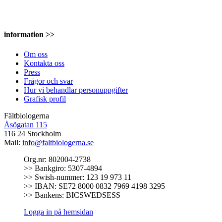
information >>
Om oss
Kontakta oss
Press
Frågor och svar
Hur vi behandlar personuppgifter
Grafisk profil
Fältbiologerna
Åsögatan 115
116 24 Stockholm
Mail:
info@faltbiologerna.se
Org.nr: 802004-2738
>> Bankgiro: 5307-4894
>> Swish-nummer: 123 19 973 11
>> IBAN: SE72 8000 0832 7969 4198 3295
>> Bankens: BICSWEDSESS
Logga in på hemsidan