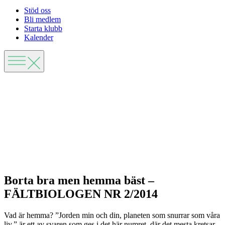
Stöd oss
Bli medlem
Starta klubb
Kalender
Borta bra men hemma bäst –
FÄLTBIOLOGEN NR 2/2014
Vad är hemma? ”Jorden min och din, planeten som snurrar som våra
liv.” är ett av svaren som ges i det här numret, där det mesta kretsar