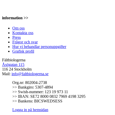
information >>
Om oss
Kontakta oss
Press
Frågor och svar
Hur vi behandlar personuppgifter
Grafisk profil
Fältbiologerna
Åsögatan 115
116 24 Stockholm
Mail:
info@faltbiologerna.se
Org.nr: 802004-2738
>> Bankgiro: 5307-4894
>> Swish-nummer: 123 19 973 11
>> IBAN: SE72 8000 0832 7969 4198 3295
>> Bankens: BICSWEDSESS
Logga in på hemsidan