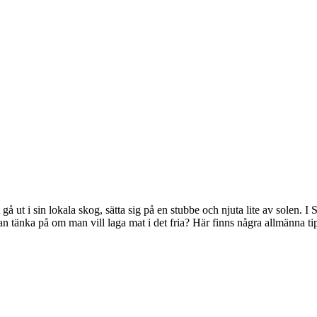
 ut i sin lokala skog, sätta sig på en stubbe och njuta lite av solen. I Sve
änka på om man vill laga mat i det fria? Här finns några allmänna tips 