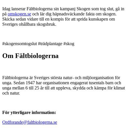
Idag lanserar Fältbiologerna sin kampanj Skogen som tog slut, gå in
på
omskogen.se
och lär dig häpnadsväckande fakta om skogen.
Skicka sedan vidare till en kompis för att sprida kunskapen om
Sveriges ohållbara skogsbruk.
#skogensomtogslut #trädplantage #skog
Om Fältbiologerna
Fältbiologerna är Sveriges största natur- och miljöorganisation för
unga. Sedan 1947 har organisationen engagerat tusentals barn och
unga mellan 6 till 25 år till att uppleva, skydda och kämpa för klimat
och natur.
För ytterligare information:
Ordforande@faltbiologerna.se