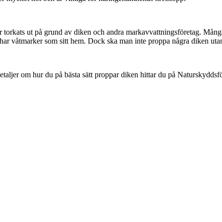
r torkats ut på grund av diken och andra markavvattningsföretag. Många 
 har våtmarker som sitt hem. Dock ska man inte proppa några diken utan 
taljer om hur du på bästa sätt proppar diken hittar du på Naturskydd