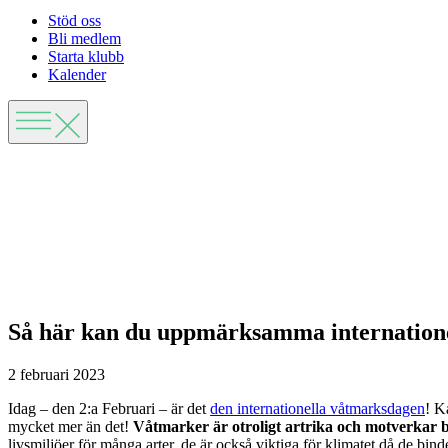
Stöd oss
Bli medlem
Starta klubb
Kalender
Så här kan du uppmärksamma internation
2 februari 2023
Idag – den 2:a Februari – är det
den internationella våtmarksdagen
! K
mycket mer än det!
Våtmarker är otroligt artrika och motverkar b
livsmiljöer för många arter, de är också viktiga för klimatet då de bi