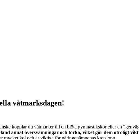
ella våtmarksdagen!
anske kopplar du våtmarker till en blöta gymnastikskor eller en “genväg
land annat översvämningar och torka, vilket gör dem otroligt vikt
nder mycket kol och är viktiga för näringenämnenas kretslopp.