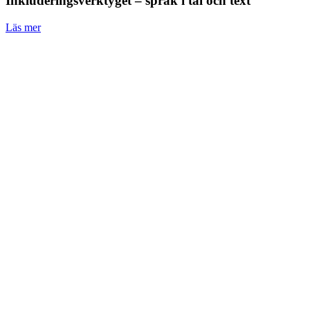
Inkluderingsverktyget – språk i tal och text
Läs mer