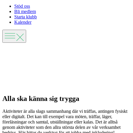
Stöd oss
Bli medlem
Starta klubb
Kalender
Alla ska känna sig trygga
Aktiviteter är alla slags sammanhang där vi träffas, antingen fysiskt
eller digitalt. Det kan till exempel vara möten, träffar, läger,
föreläsningar och samtal, utställningar eller kalas. Det är alltså
genom aktiviteter som den allra största delen av vår verksamhet
bedrivs. Här hittar du verktyg för att jobba med inkludering!