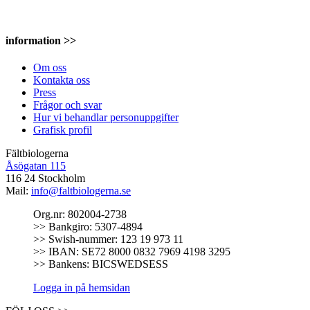
information >>
Om oss
Kontakta oss
Press
Frågor och svar
Hur vi behandlar personuppgifter
Grafisk profil
Fältbiologerna
Åsögatan 115
116 24 Stockholm
Mail:
info@faltbiologerna.se
Org.nr: 802004-2738
>> Bankgiro: 5307-4894
>> Swish-nummer: 123 19 973 11
>> IBAN: SE72 8000 0832 7969 4198 3295
>> Bankens: BICSWEDSESS
Logga in på hemsidan