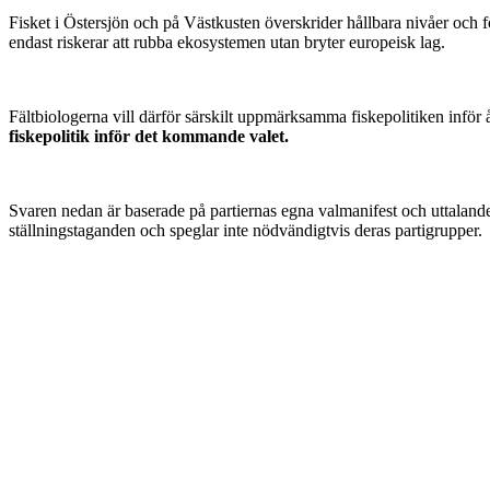
Fisket i Östersjön och på Västkusten överskrider hållbara nivåer och f
endast riskerar att rubba ekosystemen utan bryter europeisk lag.
Fältbiologerna vill därför särskilt uppmärksamma fiskepolitiken inför å
fiskepolitik inför det kommande valet.
Svaren nedan är baserade på partiernas egna valmanifest och uttaland
ställningstaganden och speglar inte nödvändigtvis deras partigrupper.