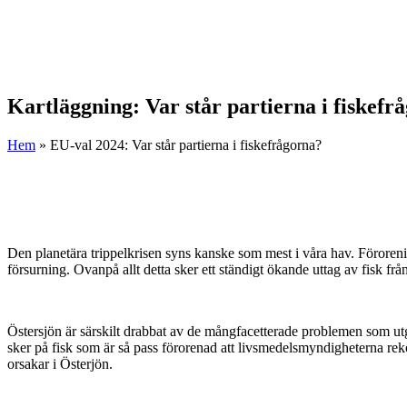
Kartläggning: Var står partierna i fiskefr
Hem
»
EU-val 2024: Var står partierna i fiskefrågorna?
Den planetära trippelkrisen syns kanske som mest i våra hav. Förorenin
försurning. Ovanpå allt detta sker ett ständigt ökande uttag av fisk fr
Östersjön är särskilt drabbat av de mångfacetterade problemen som utgö
sker på fisk som är så pass förorenad att livsmedelsmyndigheterna r
orsakar i Österjön.