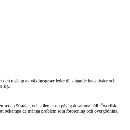
er och utsläpp av växthusgaser leder till stigande havsnivåer och
a sig.
n sedan 90-talet, och sillen är nu påväg åt samma håll. Överfisket
för att bekämpa de många problem som förorening och övergödning