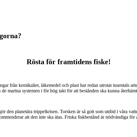
ågorna?
Rösta för framtidens fiske!
gar från kemikalier, läkemedel och plast har redan utrotat tusentals art
ån de marina systemen i för hög takt för att bestånden ska kunna återhämt
r den planetära trippelkrisen. Torsken är så gott som utdöd i våra vatte
ekommenderar att den inte ska ätas. Friska fiskbestånd är nödvändiga 