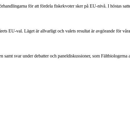
örhandlingarna för att fördela fiskekvoter sker på EU-nivå. I höstas sat
rets EU-val. Läget är allvarligt och valets resultat är avgörande för vår
en samt svar under debatter och paneldiskussioner, som Fältbiologerna 